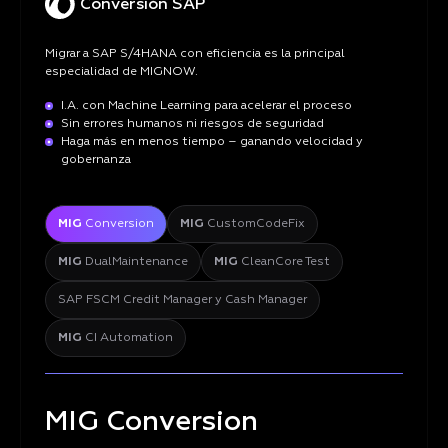
Conversión SAP
Migrar a SAP S/4HANA con eficiencia es la principal
especialidad de MIGNOW.
I.A. con Machine Learning para acelerar el proceso
Sin errores humanos ni riesgos de seguridad
Haga más en menos tiempo – ganando velocidad y
gobernanza
MIG
Conversion
MIG
CustomCodeFix
MIG
DualMaintenance
MIG
CleanCore Test
SAP FSCM Credit Manager y Cash Manager
MIG
CI Automation
MIG Conversion