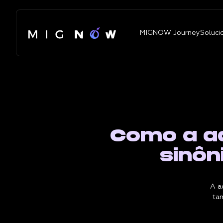
MIGNOW Journey
Soluci
Como a a
sinôn
A a
ta