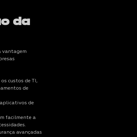
ão da
ma vantagem
presas
os custos de TI,
ipamentos de
aplicativos de
m facilmente a
essidades.
gurança avançadas