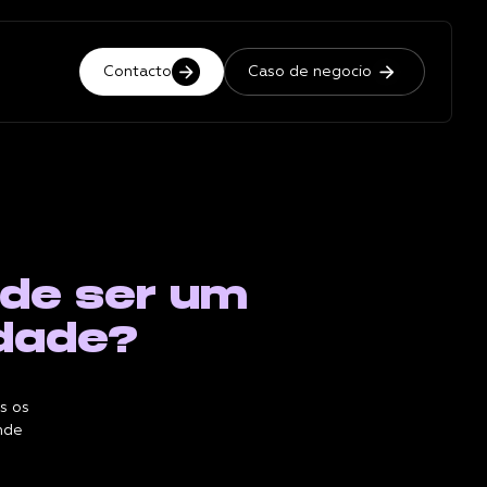
Contacto
Caso de negocio
de ser um
idade?
s os
nde