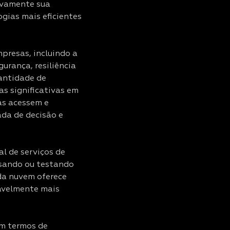
tivamente sua
gias mais eficientes
presas, incluindo a
gurança, resiliência
uantidade de
as significativas em
as acessem e
ada de decisão e
l de serviços de
usando ou testando
 da nuvem oferece
tavelmente mais
em termos de