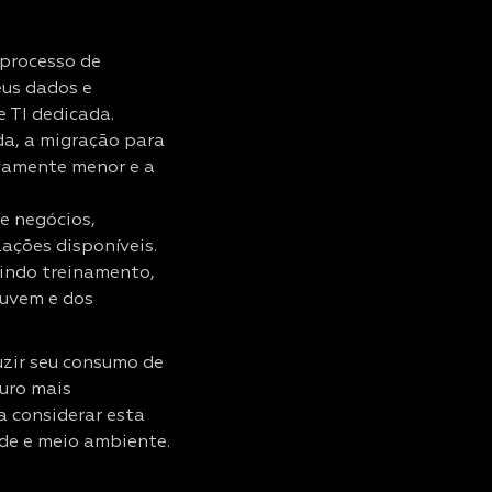
processo de
eus dados e
e TI dedicada.
a, a migração para
vamente menor e a
e negócios,
ações disponíveis.
indo treinamento,
nuvem e dos
zir seu consumo de
turo mais
a considerar esta
de e meio ambiente.