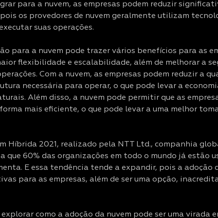
migrar para a nuvem, as empresas podem reduzir significa
pois os provedores de nuvem geralmente utilizam tecnolo
 executar suas operações.
ão para a nuvem pode trazer vários benefícios para as em
aior flexibilidade e escalabilidade, além de melhorar a se
s operações. Com a nuvem, as empresas podem reduzir a q
utura necessária para operar, o que pode levar a economi
aturais. Além disso, a nuvem pode permitir que as empres
forma mais eficiente, o que pode levar a uma melhor tom
m Híbrida 2021, realizado pela NTT Ltd., companhia globa
ta que 60% das organizações em todo o mundo já estão 
amenta. E essa tendência tende a expandir, pois a adoção
tivas para as empresas, além de ser uma opção, inacredi
 explorar como a adoção da nuvem pode ser uma virada 