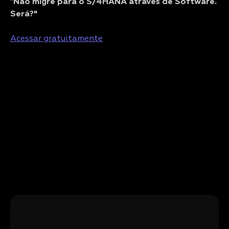
"
Não migre para o S/4HANA através de Software.
Será?"
Acessar gratuitamente