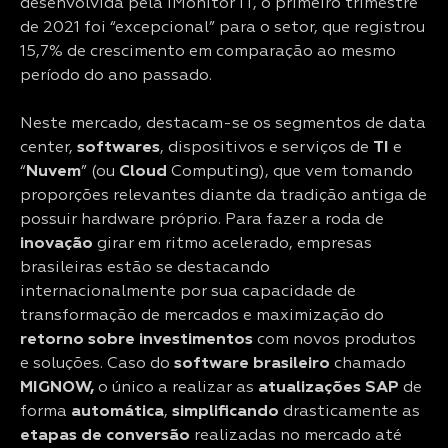
desenvolvida pela iMonitor IT, o primeiro trimestre
de 2021 foi “excepcional” para o setor, que registrou
15,7% de crescimento em comparação ao mesmo
período do ano passado.
Neste mercado, destacam-se os segmentos de data
center,
softwares
, dispositivos e serviços de
TI
e
“
Nuvem
” (ou
Cloud
Computing), que vem tomando
proporções relevantes diante da tradição antiga de
possuir hardware próprio. Para fazer a roda de
inovação
girar em ritmo acelerado, empresas
brasileiras estão se destacando
internacionalmente por sua capacidade de
transformação de mercados e maximização do
retorno sobre investimentos
com novos produtos
e soluções. Caso do
software brasileiro
chamado
MIGNOW,
o único a realizar as
atualizações
SAP
de
forma
automática
,
simplificando
drasticamente as
etapas de conversão
realizadas no mercado até